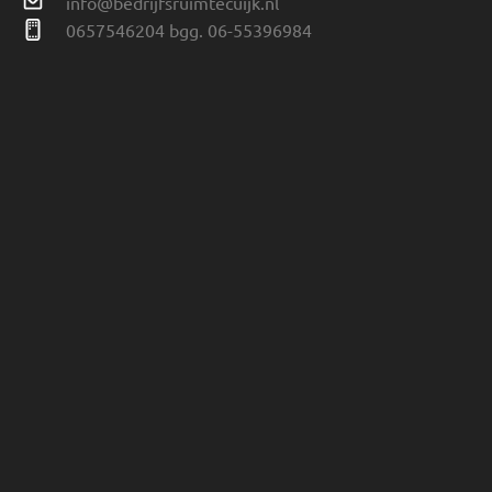
info@bedrijfsruimtecuijk.nl
0
657546204 bgg. 06-55396984