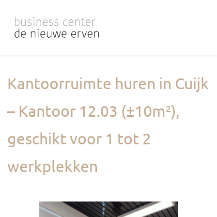
Skip
to
main
content
Kantoorruimte huren in Cuijk
– Kantoor 12.03 (±10m²),
geschikt voor 1 tot 2
werkplekken