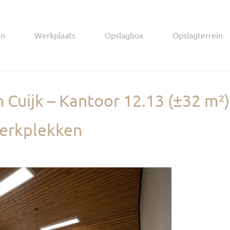
en
Werkplaats
Opslagbox
Opslagterrein
 Cuijk – Kantoor 12.13 (±32 m²)
werkplekken