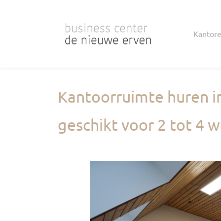
Skip
to
Kantor
main
content
Kantoorruimte huren in
geschikt voor 2 tot 4 