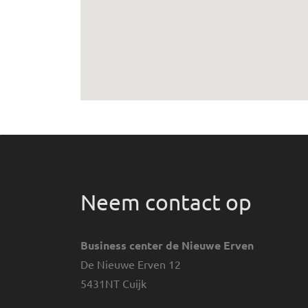
Neem contact op
Business center de Nieuwe Erven
De Nieuwe Erven 12
5431NT Cuijk